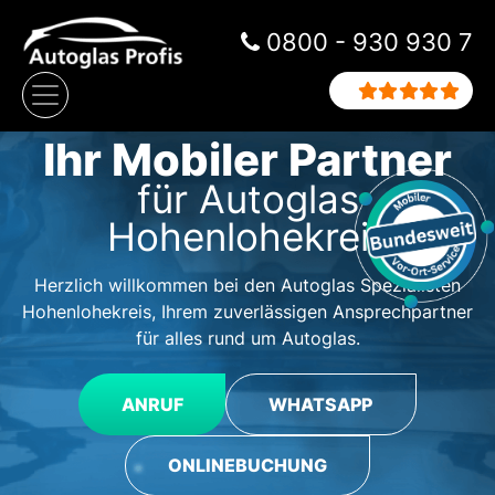
Zum Inhalt springen
0800 - 930 930 7
Hauptnavigation
Ihr Mobiler Partner
für Autoglas
Hohenlohekreis
Herzlich willkommen bei den Autoglas Spezialisten
Hohenlohekreis, Ihrem zuverlässigen Ansprechpartner
für alles rund um Autoglas.
ANRUF
WHATSAPP
ONLINEBUCHUNG