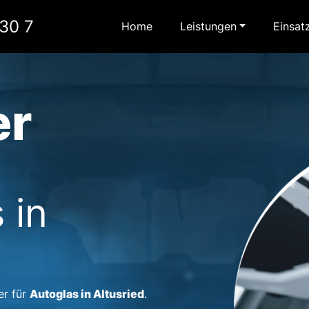
30 7
Home
Leistungen
Einsat
er
 in
Autoglas in Altusried
er für
.