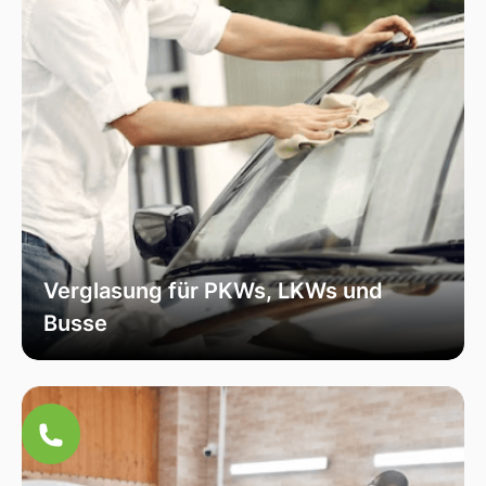
Verglasung für PKWs, LKWs und
Busse
Unsere Verglasungsdienste umfassen alle
Fahrzeugtypen, von Personenkraftwagen über
Lastkraftwagen bis hin zu Bussen. Wir sorgen
für eine fachmännische Installation und hohe
Qualität, um die Sicherheit und Funktionalität
Ihres Fahrzeugs zu erhöhen.