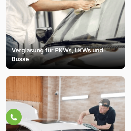
Verglasung für PKWs, LKWs und
Busse
Unsere Verglasungsdienste umfassen alle
Fahrzeugtypen, von Personenkraftwagen über
Lastkraftwagen bis hin zu Bussen. Wir sorgen
für eine fachmännische Installation und hohe
Qualität, um die Sicherheit und Funktionalität
Ihres Fahrzeugs zu erhöhen.