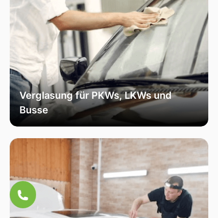
Verglasung für PKWs, LKWs und
Busse
Unsere Verglasungsdienste umfassen alle
Fahrzeugtypen, von Personenkraftwagen über
Lastkraftwagen bis hin zu Bussen. Wir sorgen
für eine fachmännische Installation und hohe
Qualität, um die Sicherheit und Funktionalität
Ihres Fahrzeugs zu erhöhen.