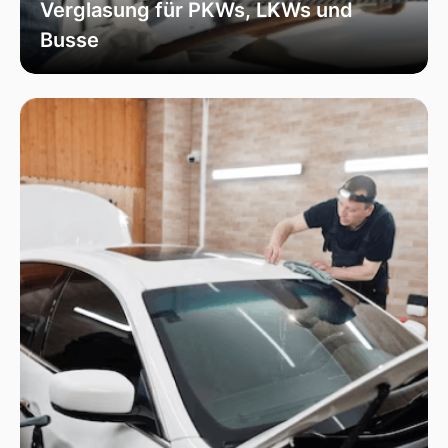
Verglasung für PKWs, LKWs und
Busse
Unsere Verglasungsdienste umfassen alle
Fahrzeugtypen, von Personenkraftwagen über
Lastkraftwagen bis hin zu Bussen. Wir sorgen
für eine fachmännische Installation und hohe
Qualität, um die Sicherheit und Funktionalität
Ihres Fahrzeugs zu erhöhen.