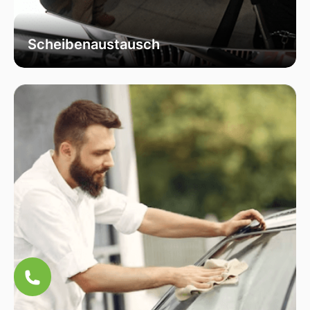
Scheibenaustausch
Bei uns erhalten Sie einen fachgerechten
Austausch Ihrer beschädigten
Fahrzeugscheiben. Wir verwenden
ausschließlich hochwertiges Autoglas, das
speziell für Ihr Fahrzeugmodell geeignet ist, um
optimale Sicht und Sicherheit zu garantieren.