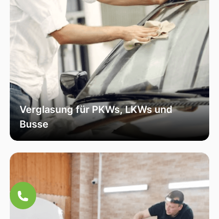
Verglasung für PKWs, LKWs und
Busse
Unsere Verglasungsdienste umfassen alle
Fahrzeugtypen, von Personenkraftwagen über
Lastkraftwagen bis hin zu Bussen. Wir sorgen
für eine fachmännische Installation und hohe
Qualität, um die Sicherheit und Funktionalität
Ihres Fahrzeugs zu erhöhen.