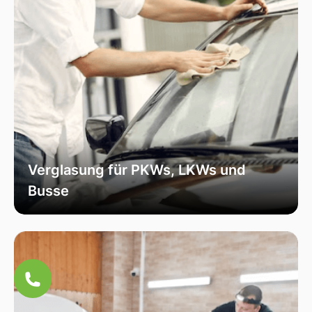
Verglasung für PKWs, LKWs und
Busse
Unsere Verglasungsdienste umfassen alle
Fahrzeugtypen, von Personenkraftwagen über
Lastkraftwagen bis hin zu Bussen. Wir sorgen
für eine fachmännische Installation und hohe
Qualität, um die Sicherheit und Funktionalität
Ihres Fahrzeugs zu erhöhen.