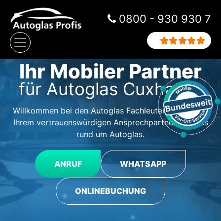
Zum Inhalt springen
0800 - 930 930 7
Hauptnavigation
Ihr Mobiler Partner
für Autoglas Cuxhaven
Willkommen bei den Autoglas Fachleuten Cuxhaven,
Ihrem vertrauenswürdigen Ansprechpartner für alles
rund um Autoglas.
ANRUF
WHATSAPP
ONLINEBUCHUNG