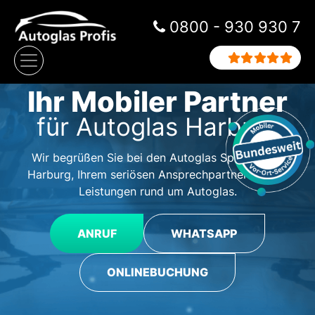
Zum Inhalt springen
0800 - 930 930 7
Hauptnavigation
Ihr Mobiler Partner
für Autoglas Harburg
Wir begrüßen Sie bei den Autoglas Spezialisten
Harburg, Ihrem seriösen Ansprechpartner für alle
Leistungen rund um Autoglas.
ANRUF
WHATSAPP
ONLINEBUCHUNG