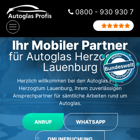
Zum Inhalt springen
0800 - 930 930 7
Hauptnavigation
Ihr Mobiler Partner
für Autoglas Herzogtum
Lauenburg
Herzlich willkommen bei den Autoglas Profis
Herzogtum Lauenburg, Ihrem zuverlässigen
Ansprechpartner für sämtliche Arbeiten rund um
Autoglas.
ANRUF
WHATSAPP
ONLINEBUCHUNG