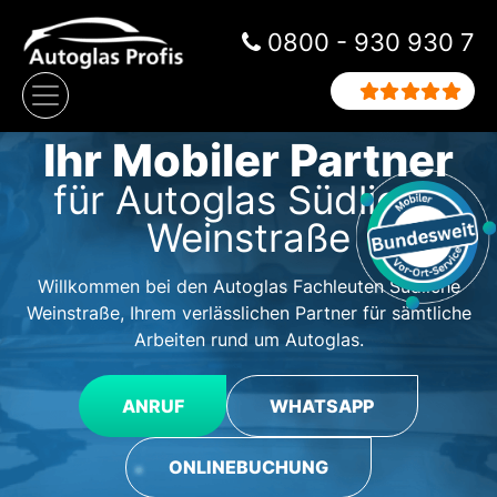
Zum Inhalt springen
0800 - 930 930 7
Hauptnavigation
Ihr Mobiler Partner
für Autoglas Südliche
Weinstraße
Willkommen bei den Autoglas Fachleuten Südliche
Weinstraße, Ihrem verlässlichen Partner für sämtliche
Arbeiten rund um Autoglas.
ANRUF
WHATSAPP
ONLINEBUCHUNG