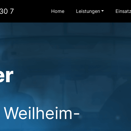
30 7
Home
Leistungen
Einsat
er
s Weilheim-