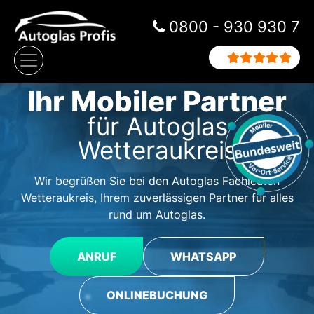
Zum Inhalt springen
0800 - 930 930 7
Hauptnavigation
Ihr Mobiler Partner
für Autoglas
Wetteraukreis
Wir begrüßen Sie bei den Autoglas Fachleuten
Wetteraukreis, Ihrem zuverlässigen Partner für alles
rund um Autoglas.
ANRUF
WHATSAPP
ONLINEBUCHUNG