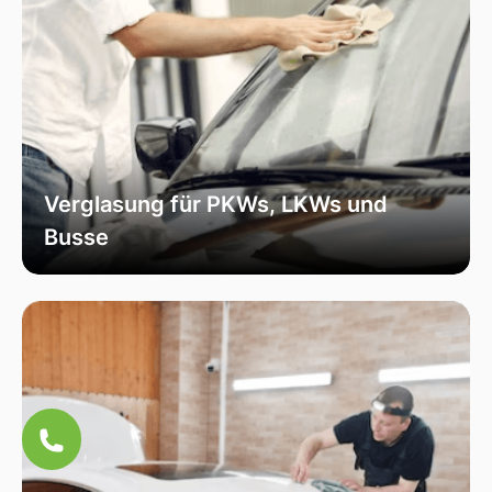
Verglasung für PKWs, LKWs und
Busse
Unsere Verglasungsdienste umfassen alle
Fahrzeugtypen, von Personenkraftwagen über
Lastkraftwagen bis hin zu Bussen. Wir sorgen
für eine fachmännische Installation und hohe
Qualität, um die Sicherheit und Funktionalität
Ihres Fahrzeugs zu erhöhen.