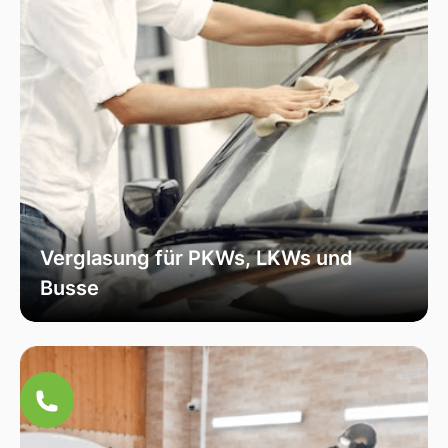
Verglasung für PKWs, LKWs und
Busse
Unsere Verglasungsdienste umfassen alle
Fahrzeugtypen, von Personenkraftwagen über
Lastkraftwagen bis hin zu Bussen. Wir sorgen
für eine fachmännische Installation und hohe
Qualität, um die Sicherheit und Funktionalität
Ihres Fahrzeugs zu erhöhen.