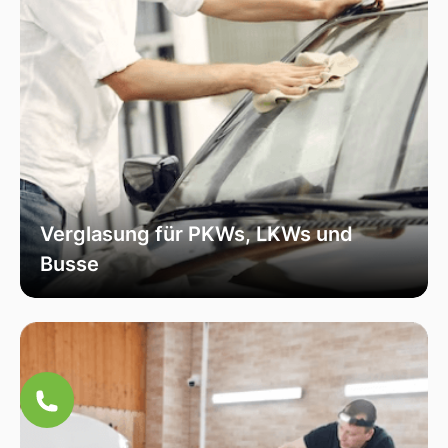
Verglasung für PKWs, LKWs und
Busse
Unsere Verglasungsdienste umfassen alle
Fahrzeugtypen, von Personenkraftwagen über
Lastkraftwagen bis hin zu Bussen. Wir sorgen
für eine fachmännische Installation und hohe
Qualität, um die Sicherheit und Funktionalität
Ihres Fahrzeugs zu erhöhen.