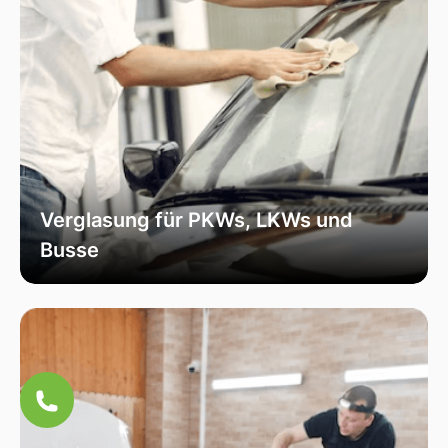
Verglasung für PKWs, LKWs und
Busse
Unsere Verglasungsdienste umfassen alle
Fahrzeugtypen, von Personenkraftwagen über
Lastkraftwagen bis hin zu Bussen. Wir sorgen
für eine fachmännische Installation und hohe
Qualität, um die Sicherheit und Funktionalität
Ihres Fahrzeugs zu erhöhen.