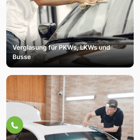
Verglasung für PKWs, LKWs und
Busse
Unsere Verglasungsdienste umfassen alle
Fahrzeugtypen, von Personenkraftwagen über
Lastkraftwagen bis hin zu Bussen. Wir sorgen
für eine fachmännische Installation und hohe
Qualität, um die Sicherheit und Funktionalität
Ihres Fahrzeugs zu erhöhen.