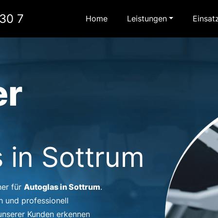
30 7
Home
Leistungen
Einsat
er
 in Sottrum
Autoglas in Sottrum
ner für
.
h und professionell
 unserer Kunden erkennen