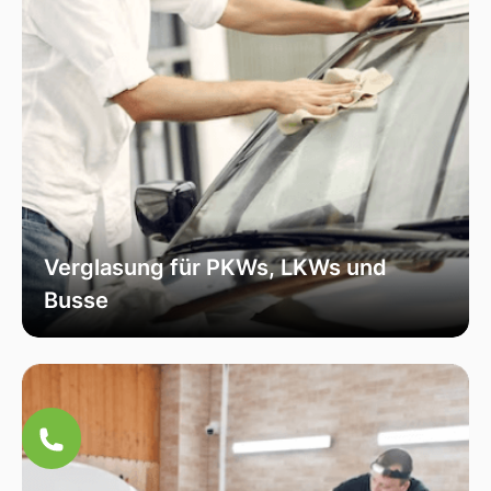
Verglasung für PKWs, LKWs und
Busse
Unsere Verglasungsdienste umfassen alle
Fahrzeugtypen, von Personenkraftwagen über
Lastkraftwagen bis hin zu Bussen. Wir sorgen
für eine fachmännische Installation und hohe
Qualität, um die Sicherheit und Funktionalität
Ihres Fahrzeugs zu erhöhen.