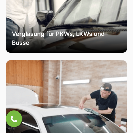
Verglasung für PKWs, LKWs und
Busse
Unsere Verglasungsdienste umfassen alle
Fahrzeugtypen, von Personenkraftwagen über
Lastkraftwagen bis hin zu Bussen. Wir sorgen
für eine fachmännische Installation und hohe
Qualität, um die Sicherheit und Funktionalität
Ihres Fahrzeugs zu erhöhen.