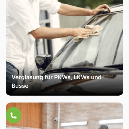
Verglasung für PKWs, LKWs und
Busse
Unsere Verglasungsdienste umfassen alle
Fahrzeugtypen, von Personenkraftwagen über
Lastkraftwagen bis hin zu Bussen. Wir sorgen
für eine fachmännische Installation und hohe
Qualität, um die Sicherheit und Funktionalität
Ihres Fahrzeugs zu erhöhen.