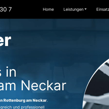
30 7
Home
Leistungen
Einsat
er
 in
 am Neckar
in Rottenburg am Neckar
.
lgreich und professionell